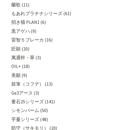
蘭歌 (11)
もあれプラチナシリーズ (61)
招き猫 PLAN1 (6)
黒アゲハ (9)
雷智５ブレーカ (16)
匠顕 (20)
萬通幹・翠 (3)
OIL+ (18)
美願 (9)
鼓筆（コフデ） (13)
Ge3アース (3)
要石25シリーズ (141)
シモンバーム (50)
芋蔓シリーズ (48)
防守（サキモリ） (20)