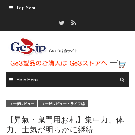
Skip
Top Menu
to
content
Main Menu
ユーザレビュー
ユーザレビュー：ライフ編
【昇氣・鬼門用お札】集中力、体
力、士気が明らかに継続