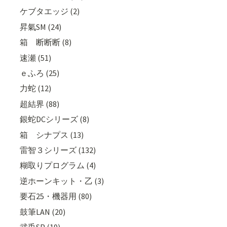
ケブタエッジ (2)
昇氣SM (24)
箱 断断断 (8)
速瀬 (51)
ｅふろ (25)
力蛇 (12)
超結界 (88)
銀蛇DCシリーズ (8)
箱 シナプス (13)
雷智３シリーズ (132)
糊取りプログラム (4)
逆ホーンキット・乙 (3)
要石25・機器用 (80)
鼓筆LAN (20)
武兎SP (19)