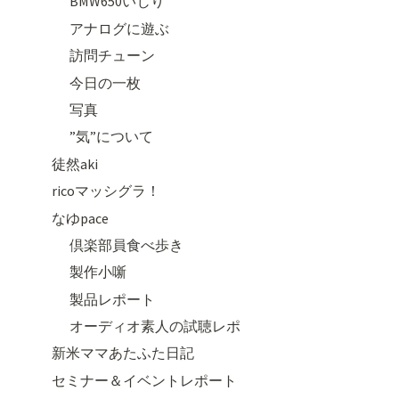
BMW650いじり
アナログに遊ぶ
訪問チューン
今日の一枚
写真
”気”について
徒然aki
ricoマッシグラ！
なゆpace
倶楽部員食べ歩き
製作小噺
製品レポート
オーディオ素人の試聴レポ
新米ママあたふた日記
セミナー＆イベントレポート