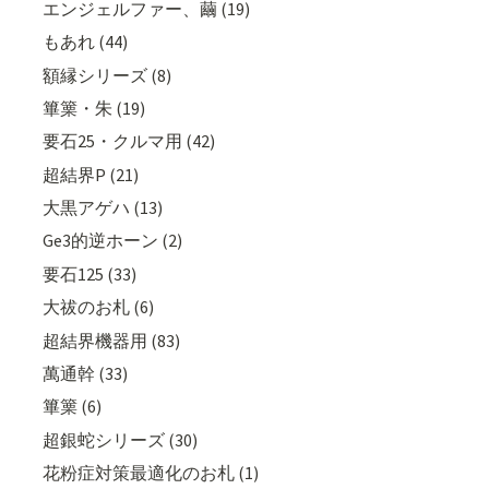
エンジェルファー、繭 (19)
もあれ (44)
額縁シリーズ (8)
篳篥・朱 (19)
要石25・クルマ用 (42)
超結界P (21)
大黒アゲハ (13)
Ge3的逆ホーン (2)
要石125 (33)
大祓のお札 (6)
超結界機器用 (83)
萬通幹 (33)
篳篥 (6)
超銀蛇シリーズ (30)
花粉症対策最適化のお札 (1)