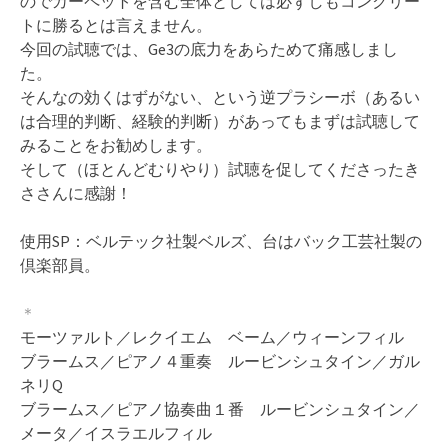
のでカーペットを含む全体としては必ずしもコンクリー
トに勝るとは言えません。
今回の試聴では、Ge3の底力をあらためて痛感しまし
た。
そんなの効くはずがない、という逆プラシーボ（あるい
は合理的判断、経験的判断）があってもまずは試聴して
みることをお勧めします。
そして（ほとんどむりやり）試聴を促してくださったき
ささんに感謝！
使用SP：ベルテック社製ベルズ、台はバック工芸社製の
倶楽部員。
＊
モーツァルト／レクイエム ベーム／ウィーンフィル
ブラームス／ピアノ４重奏 ルービンシュタイン／ガル
ネリQ
ブラームス／ピアノ協奏曲１番 ルービンシュタイン／
メータ／イスラエルフィル