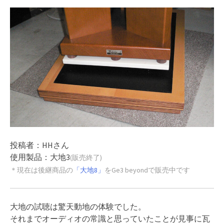
投稿者：HHさん
使用製品：大地3
(販売終了)
＊現在は後継商品の
「大地8」
をGe3 beyondで販売中です
大地の試聴は驚天動地の体験でした。
それまでオーディオの常識と思っていたことが見事に瓦