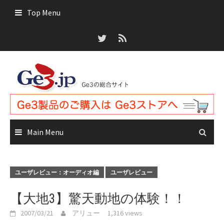
Skip
Top Menu
to
content
Main Menu
ユーザレビュー：オーディオ編
ユーザレビュー
【大地3】驚天動地の体験！！
2007/03/21
アリュー
1,316 views