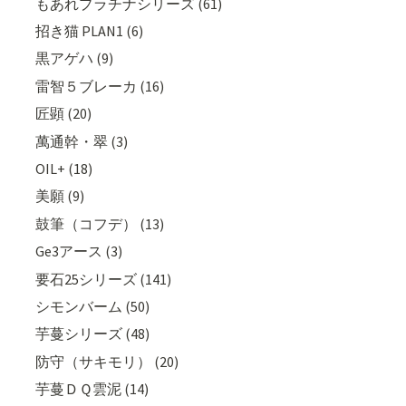
もあれプラチナシリーズ (61)
招き猫 PLAN1 (6)
黒アゲハ (9)
雷智５ブレーカ (16)
匠顕 (20)
萬通幹・翠 (3)
OIL+ (18)
美願 (9)
鼓筆（コフデ） (13)
Ge3アース (3)
要石25シリーズ (141)
シモンバーム (50)
芋蔓シリーズ (48)
防守（サキモリ） (20)
芋蔓ＤＱ雲泥 (14)