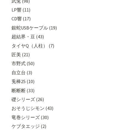
武兎 (98)
LP響 (11)
CD響 (17)
銀蛇USBケーブル (19)
超結界・豆 (43)
タイヤQ（人柱） (7)
匠美 (21)
市野式 (50)
自立台 (3)
兎棒25 (10)
断断断 (33)
礎シリーズ (26)
おそうじシモン (43)
竜巻シリーズ (30)
ケブタエッジ (2)