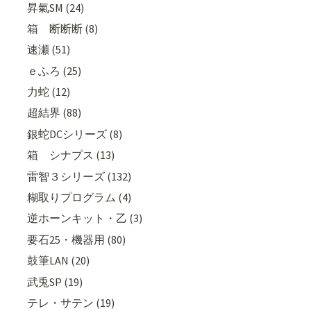
昇氣SM (24)
箱 断断断 (8)
速瀬 (51)
ｅふろ (25)
力蛇 (12)
超結界 (88)
銀蛇DCシリーズ (8)
箱 シナプス (13)
雷智３シリーズ (132)
糊取りプログラム (4)
逆ホーンキット・乙 (3)
要石25・機器用 (80)
鼓筆LAN (20)
武兎SP (19)
テレ・サテン (19)