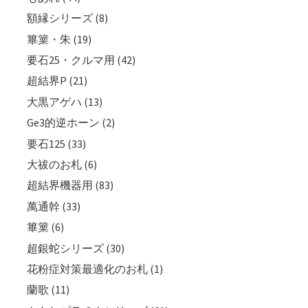
額縁シリーズ (8)
篳篥・朱 (19)
要石25・クルマ用 (42)
超結界P (21)
大黒アゲハ (13)
Ge3的逆ホーン (2)
要石125 (33)
大祓のお札 (6)
超結界機器用 (83)
萬通幹 (33)
篳篥 (6)
超銀蛇シリーズ (30)
花粉症対策最適化のお札 (1)
蘭歌 (11)