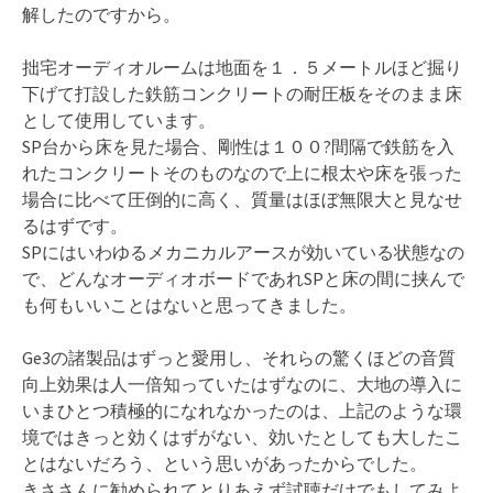
解したのですから。
拙宅オーディオルームは地面を１．５メートルほど掘り
下げて打設した鉄筋コンクリートの耐圧板をそのまま床
として使用しています。
SP台から床を見た場合、剛性は１００?間隔で鉄筋を入
れたコンクリートそのものなので上に根太や床を張った
場合に比べて圧倒的に高く、質量はほぼ無限大と見なせ
るはずです。
SPにはいわゆるメカニカルアースが効いている状態なの
で、どんなオーディオボードであれSPと床の間に挟んで
も何もいいことはないと思ってきました。
Ge3の諸製品はずっと愛用し、それらの驚くほどの音質
向上効果は人一倍知っていたはずなのに、大地の導入に
いまひとつ積極的になれなかったのは、上記のような環
境ではきっと効くはずがない、効いたとしても大したこ
とはないだろう、という思いがあったからでした。
きささんに勧められてとりあえず試聴だけでもしてみよ