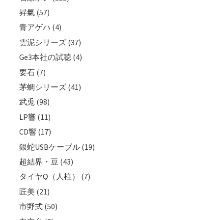
昇氣 (57)
青アゲハ (4)
雲泥シリーズ (37)
Ge3本社の試聴 (4)
要石 (7)
茅蜩シリーズ (41)
武兎 (98)
LP響 (11)
CD響 (17)
銀蛇USBケーブル (19)
超結界・豆 (43)
タイヤQ（人柱） (7)
匠美 (21)
市野式 (50)