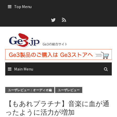
Skip
Top Menu
to
content
Main Menu
ユーザレビュー：オーディオ編
ユーザレビュー
【もあれプラチナ】音楽に血が通
ったように活力が増加