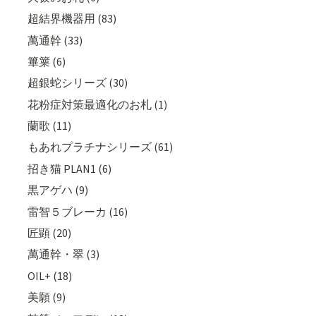
超結界機器用 (83)
萬通幹 (33)
篳篥 (6)
超銀蛇シリーズ (30)
花粉症対策最適化のお札 (1)
蘭歌 (11)
もあれプラチナシリーズ (61)
招き猫 PLAN1 (6)
黒アゲハ (9)
雷智５ブレーカ (16)
匠顕 (20)
萬通幹・翠 (3)
OIL+ (18)
美願 (9)