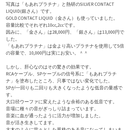
写真は「もあれプラチナ」と熱研のSILVER CONTACT
LIQUID(銀さん）です。
GOLD CONTACT LIQUID（金さん）も使っていました。
容量比較でそれぞれ10cc,2ccです。
因みに、「金さん」は28,000円、「銀さん」は13,000円で
した。
「もあれプラチナ」は金より高いプラチナを使用して5倍
の容量で、10,000円は実にお安い。＾＾
しかし、肝心なのはその驚きの効果です。
RCAケーブル、SPケーブルの信号系に「もあれプラチ
ナ」を塗布したところ、只事ではない変化でした。
SPが一回りも二回りも大きくなったような低音の量感で
す。
大口径ウーファに変えたような余裕のある低音です。
音場に種々の音がぎっしり詰まっています。
音楽に血が通ったように活力が増加しました。
音が活き生きしてます。
大木のように堂々とした風格のある音になってしまいま