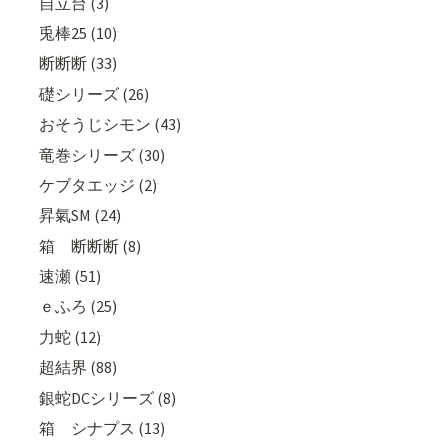
自立台 (3)
兎棒25 (10)
断断断 (33)
礎シリーズ (26)
おそうじシモン (43)
竜巻シリーズ (30)
ケブタエッジ (2)
昇氣SM (24)
箱 断断断 (8)
速瀬 (51)
ｅふろ (25)
力蛇 (12)
超結界 (88)
銀蛇DCシリーズ (8)
箱 シナプス (13)