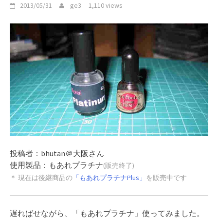
2013/05/31
ge3
1,110 views
投稿者：bhutan＠大阪さん
使用製品：もあれプラチナ
(販売終了)
＊ 現在は後継商品の
「もあれプラチナPlus」
を販売中です
遅ればせながら、「もあれプラチナ」使ってみました。