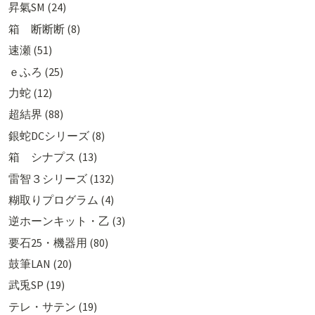
昇氣SM (24)
箱 断断断 (8)
速瀬 (51)
ｅふろ (25)
力蛇 (12)
超結界 (88)
銀蛇DCシリーズ (8)
箱 シナプス (13)
雷智３シリーズ (132)
糊取りプログラム (4)
逆ホーンキット・乙 (3)
要石25・機器用 (80)
鼓筆LAN (20)
武兎SP (19)
テレ・サテン (19)