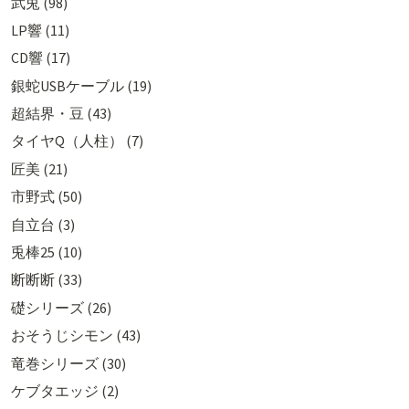
武兎 (98)
LP響 (11)
CD響 (17)
銀蛇USBケーブル (19)
超結界・豆 (43)
タイヤQ（人柱） (7)
匠美 (21)
市野式 (50)
自立台 (3)
兎棒25 (10)
断断断 (33)
礎シリーズ (26)
おそうじシモン (43)
竜巻シリーズ (30)
ケブタエッジ (2)