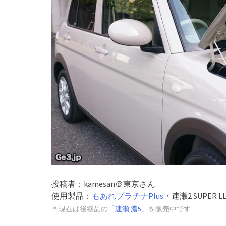
投稿者：kamesan＠東京さん
使用製品：
もあれプラチナPlus
・速瀬2 SUPER L
＊現在は後継品の
「速瀬 濃5」
を販売中です