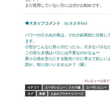
まだ使用していない方にはぜひお勧めです。
◆スタッフコメント
by きさ＠Ge3
パワーの小さめの車は、それが結果的に分散し
ます。
小型がこんなに効くのだったら、大きなバスな
この安らぎ感はバスには不要なのかなぁ〜
乗り心地を売りにする観光バスに考えて欲しい
誰か、知り合いいませんか？（爆）
※レビューは全て
カテゴリ
ユーザレビュー：クルマ編
ユーザレビュー
タグ
速瀬
もあれプラチナシリーズ