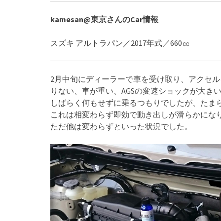
kamesan@東京さんのCar情報
スズキ アルトラパン／2017年式／660㏄
2月中旬にディーラーで車を受け取り、アクセ
りない、車が重い、AGSの変速ショックが大き
しばらく何もせずに乗るつもりでしたが、たまら
これは相変わらず即効で動き出しが滑らかにな
ただ他は変わらずといった状況でした。