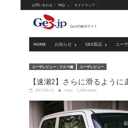
Skip
お問い合わせ
FAQ
サイトマップ
to
content
HOME
お知らせ
GE3製品
ユー
ユーザレビュー：クルマ編
ユーザレビュー
【速瀬2】さらに滑るように
2017/05/15
nayu
1,506 views