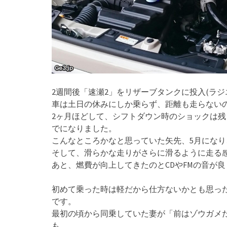
2週間後「速瀬2」をリザーブタンクに投入(ラ
車は土日の休みにしか乗らず、距離も走らない
2ヶ月ほどして、シフトダウン時のショックは
でになりました。
こんなところかなと思っていた矢先、5月にな
そして、滑らかな走りがさらに滑るように走る
あと、燃費が向上してきたのとCDやFMの音が
初めて乗った時は軽だから仕方ないかとも思っ
です。
最初の頃から同乗していた妻が「前はゾウガメ
も。。。