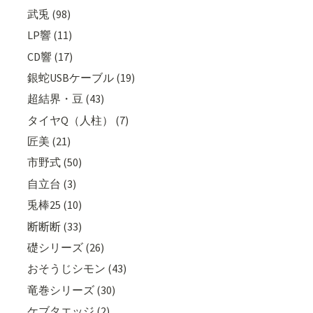
武兎 (98)
LP響 (11)
CD響 (17)
銀蛇USBケーブル (19)
超結界・豆 (43)
タイヤQ（人柱） (7)
匠美 (21)
市野式 (50)
自立台 (3)
兎棒25 (10)
断断断 (33)
礎シリーズ (26)
おそうじシモン (43)
竜巻シリーズ (30)
ケブタエッジ (2)