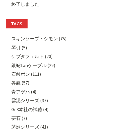
終了しました
TAGS
スキンソープ・シモン (75)
琴引 (5)
ケブタフェルト (20)
銀蛇Lanケーブル (29)
石鹸ポン (111)
昇氣 (57)
青アゲハ (4)
雲泥シリーズ (37)
Ge3本社の試聴 (4)
要石 (7)
茅蜩シリーズ (41)