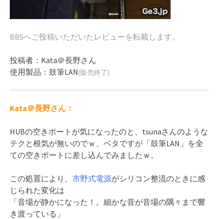
BBSへご投稿いただいたレビューを転載します。
投稿者：Kata＠長野さん
使用製品：
鼓筆LAN
(販売終了)
Kata＠長野さん：
HUBの空きポートが気になったのと、tsunaさんのような
テクと根気が無いのでｗ、ベタですが「鼓筆LAN」を全
ての空きポートに差し込んでみましたｗ。
この処置により、
市野式電源
がシリコン整流のときに感
じられた変化は
「音場が静かになった！。細かな音が音場の隅々まで響
き渡っている」