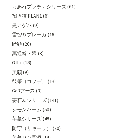
もあれプラチナシリーズ (61)
招き猫 PLAN1 (6)
黒アゲハ (9)
雷智５ブレーカ (16)
匠顕 (20)
萬通幹・翠 (3)
OIL+ (18)
美願 (9)
鼓筆（コフデ） (13)
Ge3アース (3)
要石25シリーズ (141)
シモンバーム (50)
芋蔓シリーズ (48)
防守（サキモリ） (20)
芋蔓ＤＱ雲泥 (14)