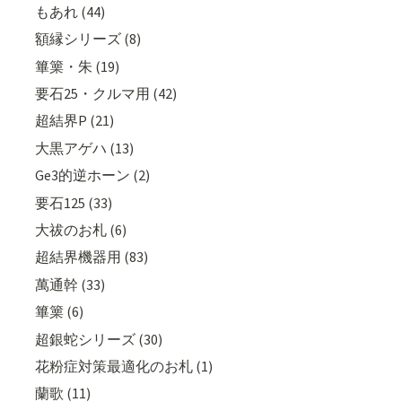
もあれ (44)
額縁シリーズ (8)
篳篥・朱 (19)
要石25・クルマ用 (42)
超結界P (21)
大黒アゲハ (13)
Ge3的逆ホーン (2)
要石125 (33)
大祓のお札 (6)
超結界機器用 (83)
萬通幹 (33)
篳篥 (6)
超銀蛇シリーズ (30)
花粉症対策最適化のお札 (1)
蘭歌 (11)