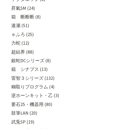
昇氣SM (24)
箱 断断断 (8)
速瀬 (51)
ｅふろ (25)
力蛇 (12)
超結界 (88)
銀蛇DCシリーズ (8)
箱 シナプス (13)
雷智３シリーズ (132)
糊取りプログラム (4)
逆ホーンキット・乙 (3)
要石25・機器用 (80)
鼓筆LAN (20)
武兎SP (19)