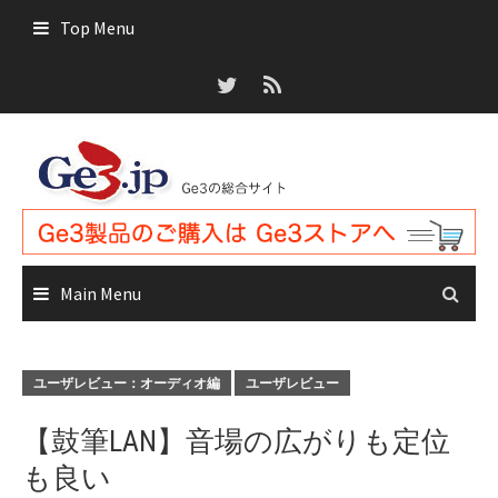
Skip
Top Menu
to
content
Main Menu
ユーザレビュー：オーディオ編
ユーザレビュー
【鼓筆LAN】音場の広がりも定位
も良い