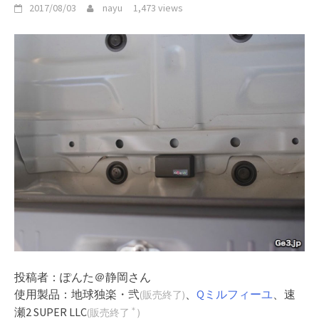
2017/08/03
nayu
1,473 views
投稿者：ぽんた＠静岡さん
使用製品：地球独楽・弐
、
Qミルフィーユ
、速
(販売終了)
瀬2 SUPER LLC
＊
(販売終了
)