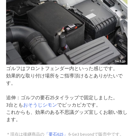
ゴルフはフロントフェンダー内といった感じです。
効果的な取り付け場所をご指導頂けるとありがたいで
す。
追伸：ゴルフの要石25タイラップで固定しました。
3台とも
おそうじシモン
でピッカピカです。
これからも、効果のある不思議グッズ宜しくお願い致し
ます。
＊現在は後継商品の
「要石625」
をGe3 beyondで販売中です。