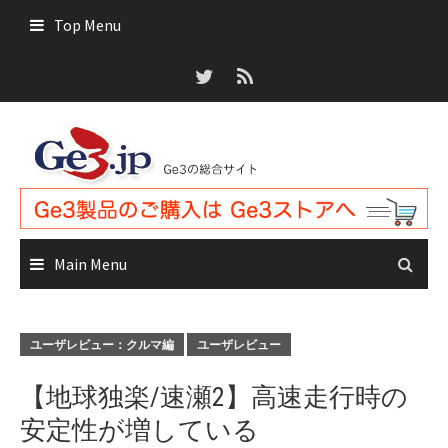
Skip
Top Menu
to
content
Main Menu
ユーザレビュー：クルマ編
ユーザレビュー
【地球独楽/速瀬2】高速走行時の
安定性が増している