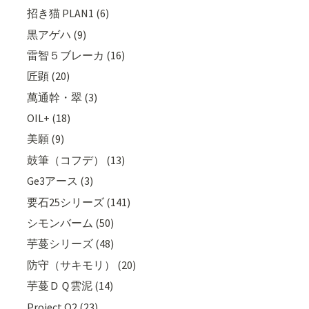
招き猫 PLAN1 (6)
黒アゲハ (9)
雷智５ブレーカ (16)
匠顕 (20)
萬通幹・翠 (3)
OIL+ (18)
美願 (9)
鼓筆（コフデ） (13)
Ge3アース (3)
要石25シリーズ (141)
シモンバーム (50)
芋蔓シリーズ (48)
防守（サキモリ） (20)
芋蔓ＤＱ雲泥 (14)
Project Q2 (23)