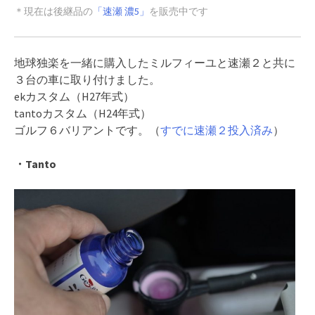
＊現在は後継品の
「速瀬 濃5」
を販売中です
地球独楽を一緒に購入したミルフィーユと速瀬２と共に
３台の車に取り付けました。
ekカスタム（H27年式）
tantoカスタム（H24年式）
ゴルフ６バリアントです。（
すでに速瀬２投入済み
）
・Tanto