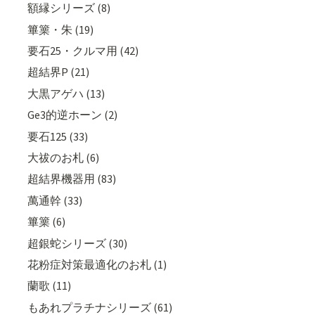
額縁シリーズ (8)
篳篥・朱 (19)
要石25・クルマ用 (42)
超結界P (21)
大黒アゲハ (13)
Ge3的逆ホーン (2)
要石125 (33)
大祓のお札 (6)
超結界機器用 (83)
萬通幹 (33)
篳篥 (6)
超銀蛇シリーズ (30)
花粉症対策最適化のお札 (1)
蘭歌 (11)
もあれプラチナシリーズ (61)