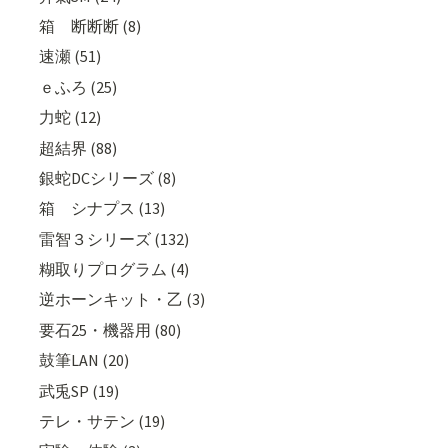
箱 断断断 (8)
速瀬 (51)
ｅふろ (25)
力蛇 (12)
超結界 (88)
銀蛇DCシリーズ (8)
箱 シナプス (13)
雷智３シリーズ (132)
糊取りプログラム (4)
逆ホーンキット・乙 (3)
要石25・機器用 (80)
鼓筆LAN (20)
武兎SP (19)
テレ・サテン (19)