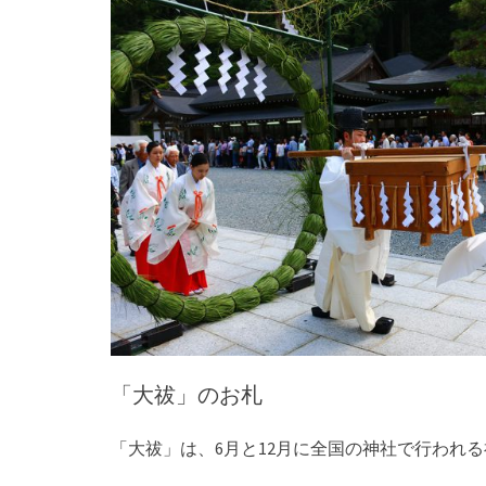
「大祓」のお札
「大祓」は、
6
月と
12
月に全国の神社で行われる