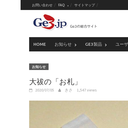
Skip
お問い合わせ
FAQ
サイトマップ
to
content
HOME
お知らせ
GE3製品
ユー
お知らせ
大祓の「お札」
2020/07/05
きさ
1,547 views