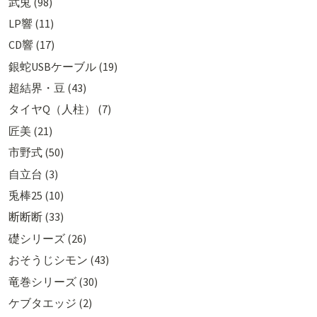
武兎 (98)
LP響 (11)
CD響 (17)
銀蛇USBケーブル (19)
超結界・豆 (43)
タイヤQ（人柱） (7)
匠美 (21)
市野式 (50)
自立台 (3)
兎棒25 (10)
断断断 (33)
礎シリーズ (26)
おそうじシモン (43)
竜巻シリーズ (30)
ケブタエッジ (2)