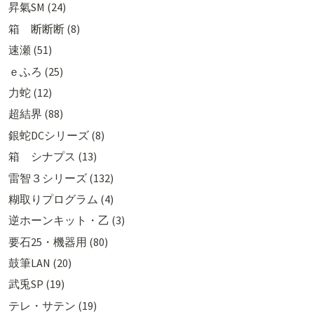
昇氣SM (24)
箱 断断断 (8)
速瀬 (51)
ｅふろ (25)
力蛇 (12)
超結界 (88)
銀蛇DCシリーズ (8)
箱 シナプス (13)
雷智３シリーズ (132)
糊取りプログラム (4)
逆ホーンキット・乙 (3)
要石25・機器用 (80)
鼓筆LAN (20)
武兎SP (19)
テレ・サテン (19)