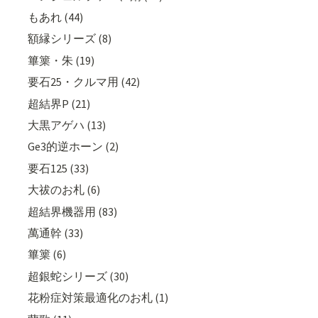
もあれ (44)
額縁シリーズ (8)
篳篥・朱 (19)
要石25・クルマ用 (42)
超結界P (21)
大黒アゲハ (13)
Ge3的逆ホーン (2)
要石125 (33)
大祓のお札 (6)
超結界機器用 (83)
萬通幹 (33)
篳篥 (6)
超銀蛇シリーズ (30)
花粉症対策最適化のお札 (1)