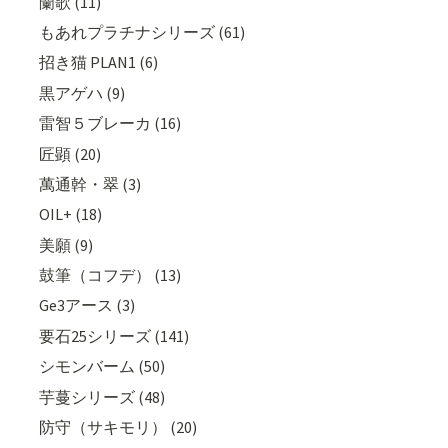
蘭歌 (11)
もあれプラチナシリーズ (61)
招き猫 PLAN1 (6)
黒アゲハ (9)
雷智５ブレーカ (16)
匠顕 (20)
萬通幹・翠 (3)
OIL+ (18)
美願 (9)
鼓筆（コフデ） (13)
Ge3アース (3)
要石25シリーズ (141)
シモンバーム (50)
芋蔓シリーズ (48)
防守（サキモリ） (20)