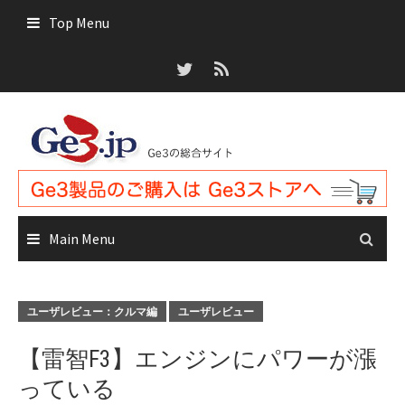
Skip
Top Menu
to
content
Main Menu
ユーザレビュー：クルマ編
ユーザレビュー
【雷智F3】エンジンにパワーが漲
っている