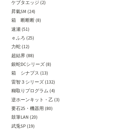
ケブタエッジ (2)
昇氣SM (24)
箱 断断断 (8)
速瀬 (51)
ｅふろ (25)
力蛇 (12)
超結界 (88)
銀蛇DCシリーズ (8)
箱 シナプス (13)
雷智３シリーズ (132)
糊取りプログラム (4)
逆ホーンキット・乙 (3)
要石25・機器用 (80)
鼓筆LAN (20)
武兎SP (19)