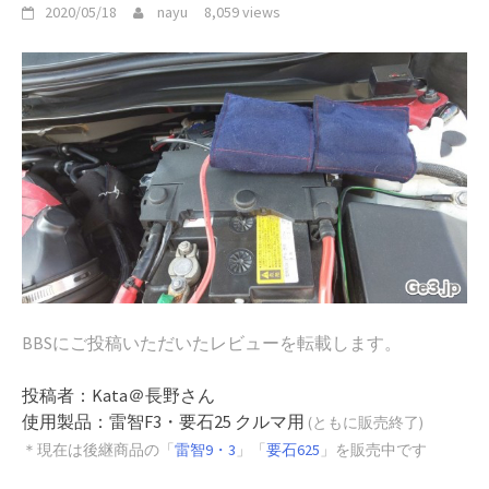
2020/05/18
nayu
8,059 views
BBS
にご投稿いただいたレビューを転載します。
投稿者：Kata＠長野さん
使用製品：雷智F3・要石25 クルマ用
(ともに販売終了)
＊現在は後継商品の「
雷智9・3
」「
要石625
」を販売中です