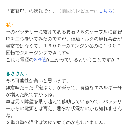
「雷智F3」の続報です。
（前回のレビューは
こちら
）
私：
車のバッテリーに繋げてある要石２５のケーブルに雷智
F3を二つ巻いてみたのですが、低速トルクの膨れ具合が
尋常ではなくて、１６００ccのエンジンなのに１０００
回転でクルージングできますw。
これも電源の
Ge3値
が上がっているということですか？
きささん：
その可能性が高いと思います。
無意味だった「泡ぶく」が減って、有益なエネルギー分
が増えた訳ですからね。
車は元々障壁を乗り越えて移動しているので、バッテリ
ーからの電源とは言え、悲惨な状況なのかも知れません
ね。
２重３重の浄化は速攻で効くのかも知れません。