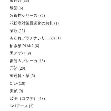
萬通幹 (33)
篳篥 (6)
超銀蛇シリーズ (30)
花粉症対策最適化のお札 (1)
蘭歌 (11)
もあれプラチナシリーズ (61)
招き猫 PLAN1 (6)
黒アゲハ (9)
雷智５ブレーカ (16)
匠顕 (20)
萬通幹・翠 (3)
OIL+ (18)
美願 (9)
鼓筆（コフデ） (13)
Ge3アース (3)