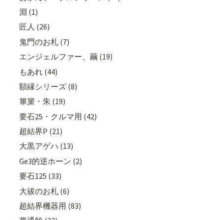
淵 (1)
匠人 (26)
鬼門のお札 (7)
エンジェルファー、繭 (19)
もあれ (44)
額縁シリーズ (8)
篳篥・朱 (19)
要石25・クルマ用 (42)
超結界P (21)
大黒アゲハ (13)
Ge3的逆ホーン (2)
要石125 (33)
大祓のお札 (6)
超結界機器用 (83)