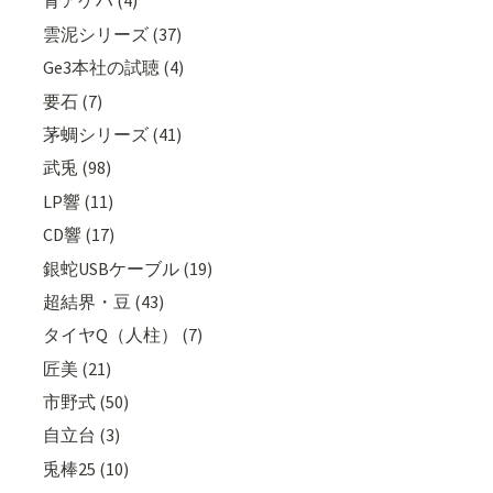
青アゲハ (4)
雲泥シリーズ (37)
Ge3本社の試聴 (4)
要石 (7)
茅蜩シリーズ (41)
武兎 (98)
LP響 (11)
CD響 (17)
銀蛇USBケーブル (19)
超結界・豆 (43)
タイヤQ（人柱） (7)
匠美 (21)
市野式 (50)
自立台 (3)
兎棒25 (10)