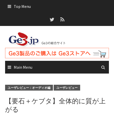
Skip
Top Menu
to
content
Main Menu
ユーザレビュー：オーディオ編
ユーザレビュー
【要石＋ケブタ】全体的に質が上
がる