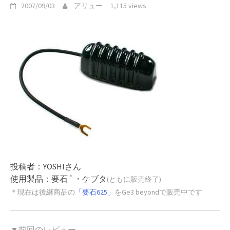
2007/09/03
アリュー
1,115 views
投稿者：YOSHIさん
＊
使用製品：要石
・ケブタ
(ともに販売終了)
＊現在は後継商品の
「要石625」
をGe3 beyondで販売中です
▼前回のレビュー