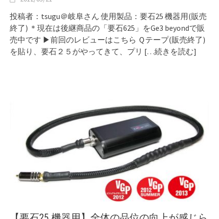
投稿者：tsugu＠岐阜さん 使用製品：要石25 機器用(販売
終了) ＊現在は後継商品の「要石625」をGe3 beyondで販
売中です ▶︎前回のレビューはこちら Ｑテープ(販売終了)
を貼り、要石２５がやってきて、プリ
[…続きを読む]
【要石25 機器用】全体の品位の向上が感じら