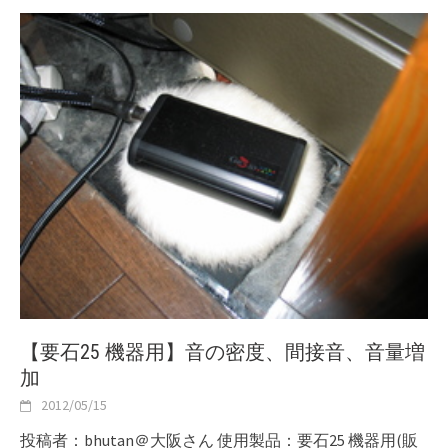
【要石25 機器用】音の密度、間接音、音量増
加
2012/05/15
投稿者：bhutan＠大阪さん 使用製品：要石25 機器用(販