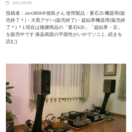
2012/05/09
投稿者：zen3858＠徳島さん 使用製品：要石25 機器用(販
売終了＊)・大黒アゲハ(販売終了)・超結界機器用(販売終
了＊) ＊1 現在は後継商品の「要石625」「超結界・豆」
を販売中です 液晶画面の平面性がいやでソニ
[…続きを
読む]