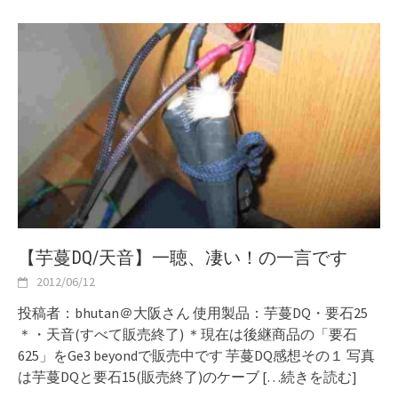
【芋蔓DQ/天音】一聴、凄い！の一言です
2012/06/12
投稿者：bhutan＠大阪さん 使用製品：芋蔓DQ・要石25
＊・天音(すべて販売終了) ＊現在は後継商品の「要石
625」をGe3 beyondで販売中です 芋蔓DQ感想その１ 写真
は芋蔓DQと要石15(販売終了)のケーブ
[…続きを読む]