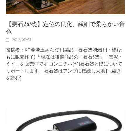
【要石25/礎】定位の良化、繊細で柔らかい音
色
2012/05/08
投稿者：K.T＠埼玉さん 使用製品：要石25 機器用・礎(と
もに販売終了) ＊現在は後継商品の「要石625」「雲泥・
うす」を販売中です コンニチハ(^^)要石25と礎について
リポートします。 要石25はアンプに接続し大地
[…続き
を読む]