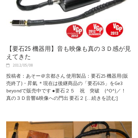
【要石25 機器用】音も映像も真の３Ｄ感が見
えてきた
2012/05/08
投稿者：あそー＠京都さん 使用製品：要石25 機器用(販
売終了)・昇氣 ＊現在は後継商品の「要石625」をGe3
beyondで販売中です ●要石２５ 祝 突破 (^O^)／！
真の３Ｄ音響&映像への門出 要石２
[…続きを読む]