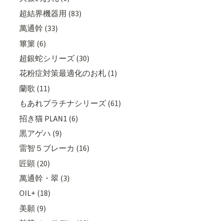
超結界機器用 (83)
萬通幹 (33)
篳篥 (6)
超銀蛇シリーズ (30)
花粉症対策最適化のお札 (1)
蘭歌 (11)
もあれプラチナシリーズ (61)
招き猫 PLAN1 (6)
黒アゲハ (9)
雷智５ブレーカ (16)
匠顕 (20)
萬通幹・翠 (3)
OIL+ (18)
美願 (9)