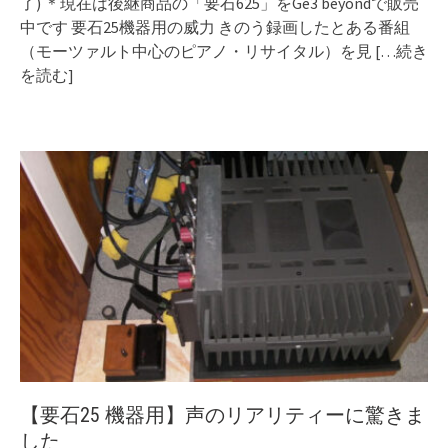
了) ＊現在は後継商品の「要石625」をGe3 beyondで販売
中です 要石25機器用の威力 きのう録画したとある番組
（モーツァルト中心のピアノ・リサイタル）を見
[…続き
を読む]
【要石25 機器用】声のリアリティーに驚きま
した