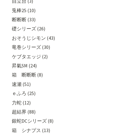
自立台 (3)
兎棒25 (10)
断断断 (33)
礎シリーズ (26)
おそうじシモン (43)
竜巻シリーズ (30)
ケブタエッジ (2)
昇氣SM (24)
箱 断断断 (8)
速瀬 (51)
ｅふろ (25)
力蛇 (12)
超結界 (88)
銀蛇DCシリーズ (8)
箱 シナプス (13)