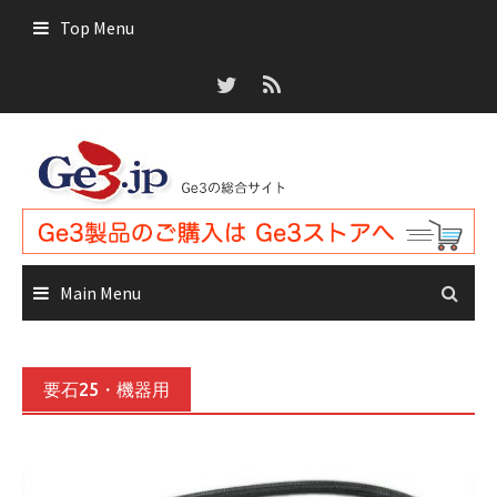
Skip
Top Menu
to
content
Main Menu
要石25・機器用