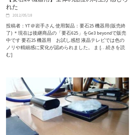
れた
2012/05/18
投稿者：YT＠岩手さん 使用製品：要石25 機器用(販売終
了) ＊現在は後継商品の「要石625」をGe3 beyondで販売
中です 要石25 機器用 お試し感想 液晶テレビでは色の
ノリや精細感に変化が認められました。 ま
[…続きを読
む]