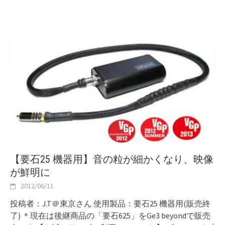
【要石25 機器用】音の粒が細かくなり、映像
が鮮明に
2012/06/11
投稿者：J.T＠東京さん 使用製品：要石25 機器用(販売終
了) ＊現在は後継商品の「要石625」をGe3 beyondで販売