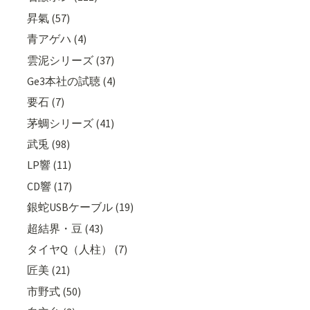
昇氣 (57)
青アゲハ (4)
雲泥シリーズ (37)
Ge3本社の試聴 (4)
要石 (7)
茅蜩シリーズ (41)
武兎 (98)
LP響 (11)
CD響 (17)
銀蛇USBケーブル (19)
超結界・豆 (43)
タイヤQ（人柱） (7)
匠美 (21)
市野式 (50)