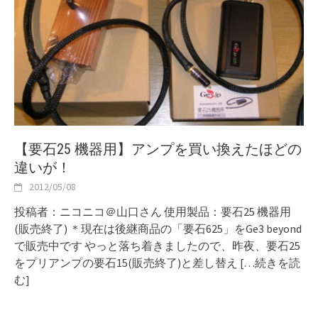
【要石25 機器用】アンプを買い換えたほどの
違いが！
2012/05/08
投稿者：ニコニコ＠山口さん 使用製品：要石25 機器用
(販売終了) ＊現在は後継商品の「要石625」をGe3 beyond
で販売中です やっと落ち着きましたので、昨夜、要石25
をプリアンプの要石15(販売終了)と差し替え
[…続きを読
む]