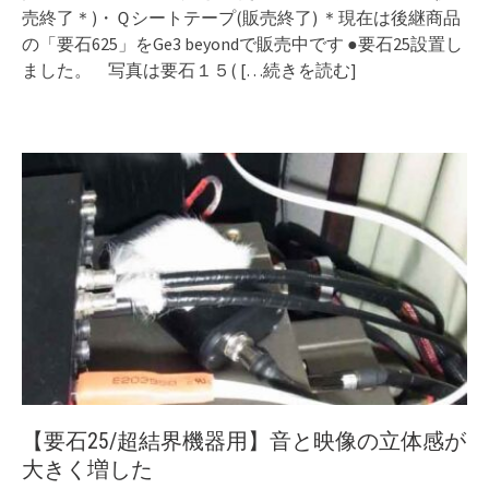
売終了＊)・Ｑシートテープ(販売終了) ＊現在は後継商品
の「要石625」をGe3 beyondで販売中です ●要石25設置し
ました。 写真は要石１５(
[…続きを読む]
【要石25/超結界機器用】音と映像の立体感が
大きく増した