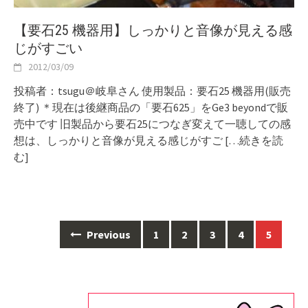
【要石25 機器用】しっかりと音像が見える感
じがすごい
2012/03/09
投稿者：tsugu＠岐阜さん 使用製品：要石25 機器用(販売
終了) ＊現在は後継商品の「要石625」をGe3 beyondで販
売中です 旧製品から要石25につなぎ変えて一聴しての感
想は、しっかりと音像が見える感じがすご
[…続きを読
む]
Posts
Previous
1
2
3
4
5
navigation